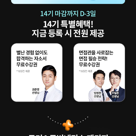
14
기 마감까지 D-
3
일
14
기 특별혜택!
지금 등록 시 전원 제공