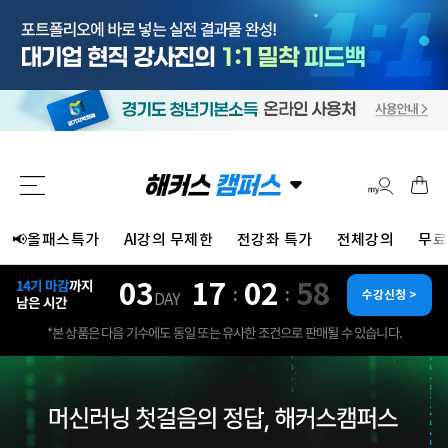
📢올패스특가
AI강의 무제한
전강좌 특가
전체강의
무료
03
17
02
55
14기 마감
까지
:
:
수강신청 >
DAY
남은 시간
*본 상품은 다음 기수에도 동일 또는 유사한 조건으로 판매될 수 있습니다.