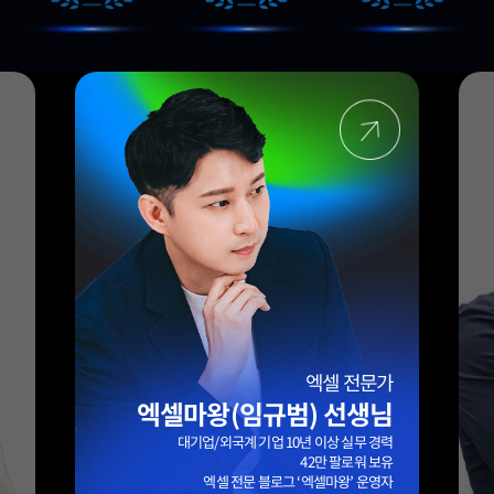
HR 전문가
김창일 선생님
력
AI활용 HR분야 브런치 HRKIM 작가
공공기관 인사팀 책임
AI공공정책전공 [인사조직] 박사