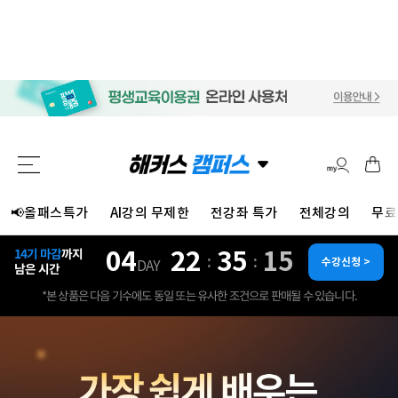
📢올패스특가
AI강의 무제한
전강좌 특가
전체강의
무료
04
22
35
13
14기 마감
까지
:
:
수강신청 >
DAY
남은 시간
*본 상품은 다음 기수에도 동일 또는 유사한 조건으로 판매될 수 있습니다.