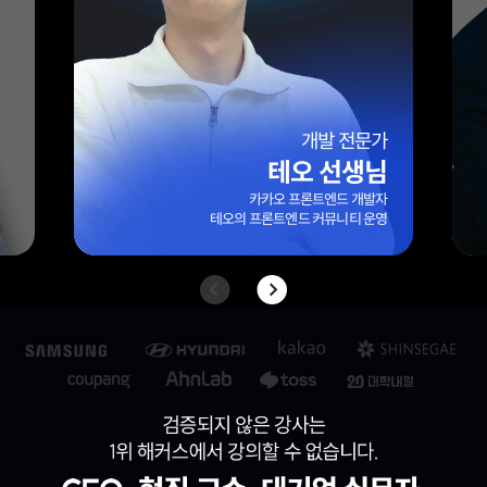
엑셀 전문가
엑셀마왕(임규범) 선생님
대기업/외국계 기업 10년 이상 실무 경력
42만 팔로워 보유
엑셀 전문 블로그 ‘엑셀마왕’ 운영자