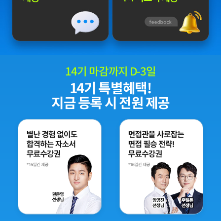
14
기 마감까지 D-
3
일
14
기 특별혜택!
지금 등록 시 전원 제공