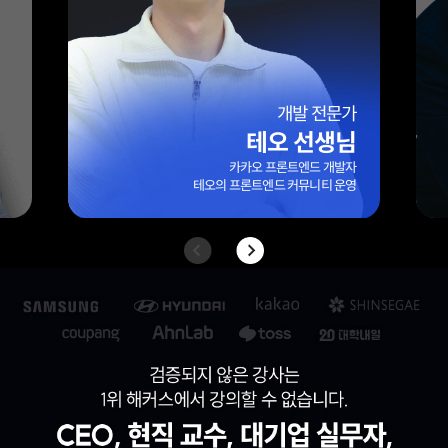
엑셀 전문가
엑셀마왕(임규범) 선생님
대기업/외국계 기업 10년 이상 실무 경력
42만 팔로워 보유
엑셀 전문 블로그 ‘엑셀마왕’ 운영자