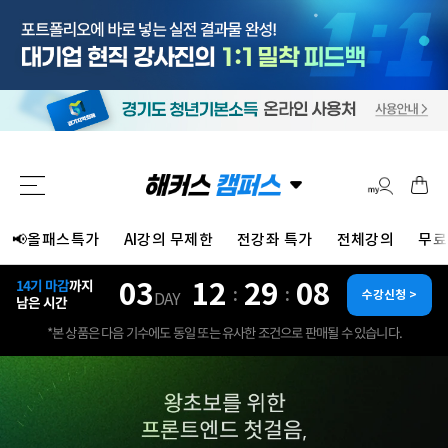
📢올패스특가
AI강의 무제한
전강좌 특가
전체강의
무료
03
12
29
05
14기 마감
까지
:
:
수강신청 >
DAY
남은 시간
*본 상품은 다음 기수에도 동일 또는 유사한 조건으로 판매될 수 있습니다.