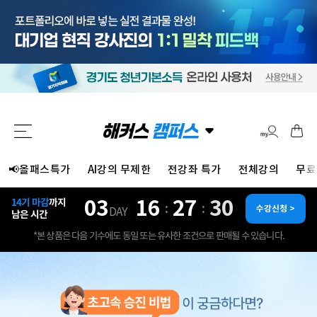
📢올패스특가
AI강의 무제한
전강좌 특가
전체강의
무료
03
16
27
28
14기 마감
까지
:
:
수강신청 >
DAY
남은 시간
*본 상품은 다음 기수에도 동일 또는 유사한 조건으로 판매될 수 있습니다.