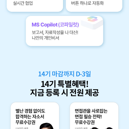
14
기 마감까지 D-
3
일
14
기 특별혜택!
지금 등록 시 전원 제공