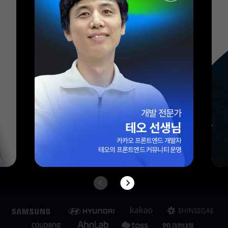
엑셀 전문가
엑셀마왕(임규범) 선생님
대기업/외국계 기업 10년 이상 실무 경력
42만 팔로워 보유
엑셀 전문 블로그 ‘엑셀마왕’ 운영자