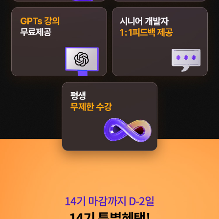
14
기 마감까지 D-
2
일
14
기 특별혜택!