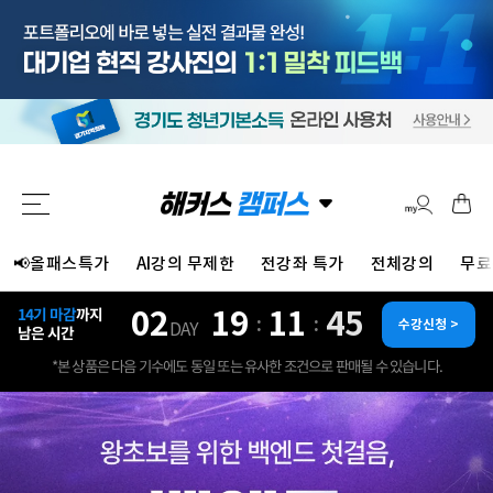
📢올패스특가
AI강의 무제한
전강좌 특가
전체강의
무료
02
19
11
43
14기 마감
까지
:
:
수강신청 >
DAY
남은 시간
*본 상품은 다음 기수에도 동일 또는 유사한 조건으로 판매될 수 있습니다.