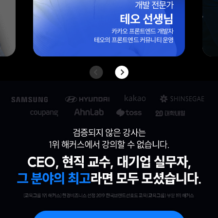
엑셀마왕(임규범) 선생님
대기업/외국계 기업 10년 이상 실무 경력
42만 팔로워 보유
엑셀 전문 블로그 ‘엑셀마왕’ 운영자