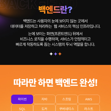
파이썬
자바
스프링
AWS
SQL
도커
쿠버네티스
러스트