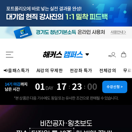
📢올패스특가
AI강의 무제한
전강좌 특가
전체강의
무료
01
17
22
58
14기 마감
까지
:
:
수강신청 >
DAY
남은 시간
*본 상품은 다음 기수에도 동일 또는 유사한 조건으로 판매될 수 있습니다.