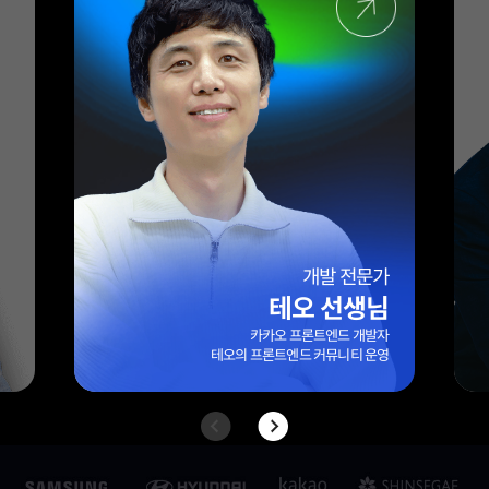
엑셀 전문가
엑셀마왕(임규범) 선생님
대기업/외국계 기업 10년 이상 실무 경력
42만 팔로워 보유
엑셀 전문 블로그 ‘엑셀마왕’ 운영자