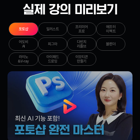
프리미어
애프터
포토샵
일러스트
프로
이펙트
어도비
다빈치
피그마
블렌더
AI
리졸브
라이노
아이패드
이모티콘
&V-ray
드로잉
만들기