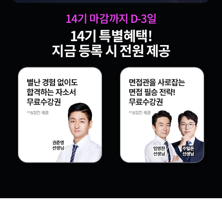
14
기 마감까지 D-
3
일
14
기 특별혜택!
지금 등록 시 전원 제공