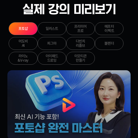
프리미어
애프터
포토샵
일러스트
프로
이펙트
어도비
다빈치
피그마
블렌더
AI
리졸브
라이노
아이패드
이모티콘
&V-ray
드로잉
만들기