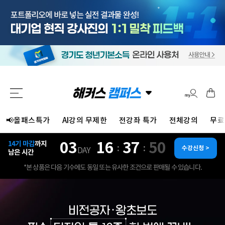
📢올패스특가
AI강의 무제한
전강좌 특가
전체강의
무료
03
16
37
47
14기 마감
까지
:
:
수강신청 >
DAY
남은 시간
*본 상품은 다음 기수에도 동일 또는 유사한 조건으로 판매될 수 있습니다.