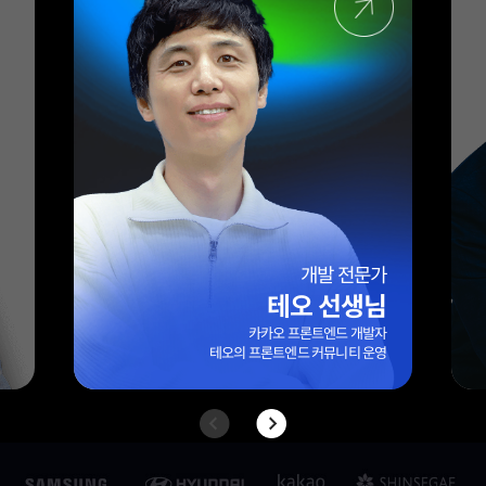
엑셀 전문가
엑셀마왕(임규범) 선생님
대기업/외국계 기업 10년 이상 실무 경력
42만 팔로워 보유
엑셀 전문 블로그 ‘엑셀마왕’ 운영자