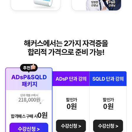
단과 개별 구매 시
218,000
원
할인가
할인가
0
원
0
원
0
원
합격패스 구매 시