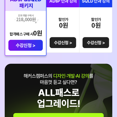
단과 개별 구매 시
218,000
원
할인가
할인가
0
원
0
원
0
원
합격패스 구매 시