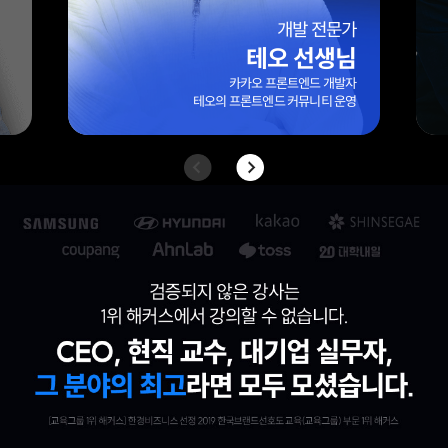
엑셀 전문가
엑셀마왕(임규범) 선생님
대기업/외국계 기업 10년 이상 실무 경력
42만 팔로워 보유
엑셀 전문 블로그 ‘엑셀마왕’ 운영자