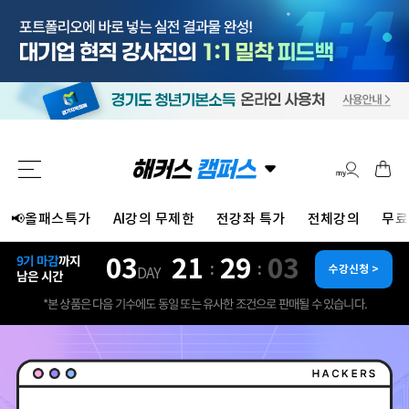
📢올패스특가
AI강의 무제한
전강좌 특가
전체강의
무료
03
21
29
01
9기 마감
까지
:
:
수강신청 >
DAY
남은 시간
*본 상품은 다음 기수에도 동일 또는 유사한 조건으로 판매될 수 있습니다.