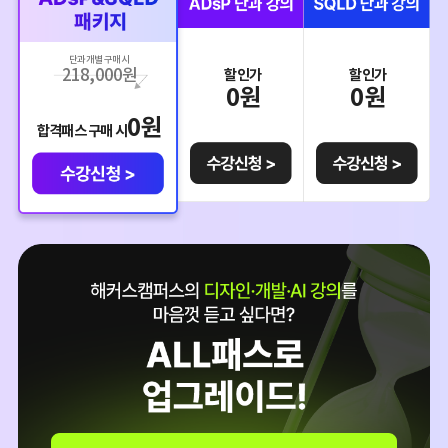
단과 개별 구매 시
218,000
원
할인가
할인가
0
원
0
원
0
원
합격패스 구매 시