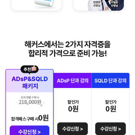
단과 개별 구매 시
218,000
원
할인가
할인가
0
원
0
원
0
원
합격패스 구매 시