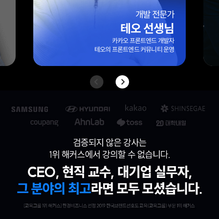
엑셀 전문가
엑셀마왕(임규범) 선생님
대기업/외국계 기업 10년 이상 실무 경력
42만 팔로워 보유
엑셀 전문 블로그 ‘엑셀마왕’ 운영자