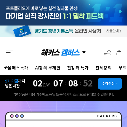
📢올패스특가
AI강의 무제한
전강좌 특가
전체강의
무료
02
07
08
50
9기 마감
까지
:
:
수강신청 >
DAY
남은 시간
*본 상품은 다음 기수에도 동일 또는 유사한 조건으로 판매될 수 있습니다.