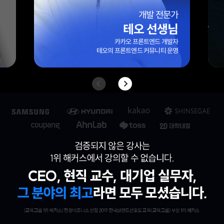
엑셀 전문가
엑셀마왕(임규범) 선생님
대기업/외국계 기업 10년 이상 실무 경력
42만 팔로워 보유
엑셀 전문 블로그 ‘엑셀마왕’ 운영자