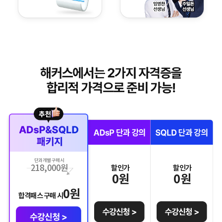
단과 개별 구매 시
218,000
원
할인가
할인가
0
원
0
원
0
원
합격패스 구매 시