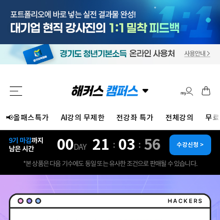
📢올패스특가
AI강의 무제한
전강좌 특가
전체강의
무료
00
21
03
54
9기 마감
까지
:
:
수강신청 >
DAY
남은 시간
*본 상품은 다음 기수에도 동일 또는 유사한 조건으로 판매될 수 있습니다.