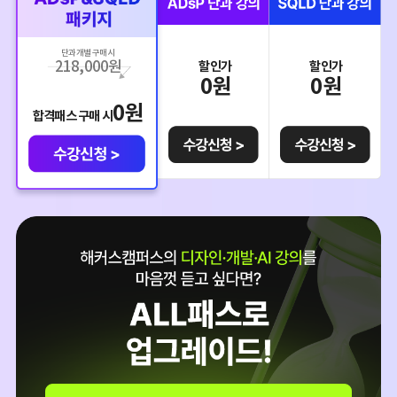
단과 개별 구매 시
218,000
원
할인가
할인가
0
원
0
원
0
원
합격패스 구매 시