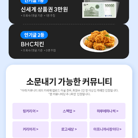
링커리어
>
스펙업
>
하루에하나씩
>
커리어리
>
로고세상
>
아프니까사장이다
>