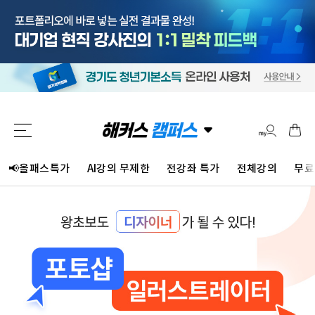
📢올패스특가
AI강의 무제한
전강좌 특가
전체강의
무료