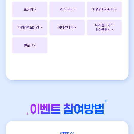
포완카
>
외주나라
>
자영업자의쉼터
>
디지털노마드
자영업의모든것
>
커미션나라
>
하이클래스
>
벨로그
>