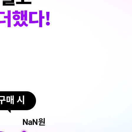
구매 시
NaN
원