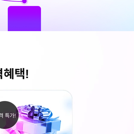
격혜택!
격 특가!