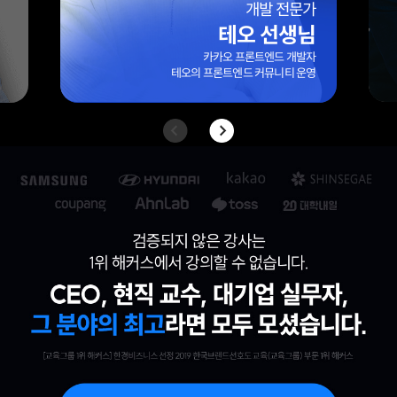
엑셀마왕(임규범) 선생님
대기업/외국계 기업 10년 이상 실무 경력
42만 팔로워 보유
엑셀 전문 블로그 ‘엑셀마왕’ 운영자