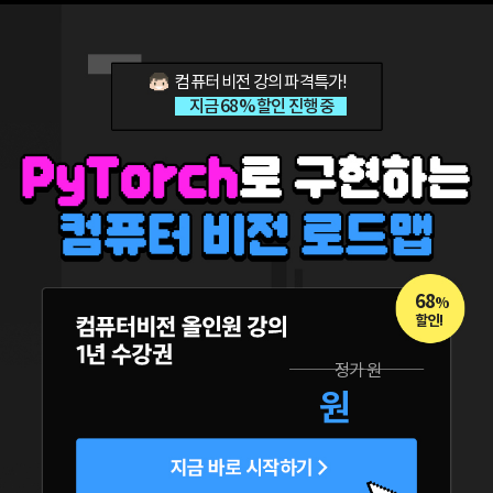
컴퓨터 비전 강의 파격특가!
지금 68% 할인 진행 중
68
%
할인!
정가
원
원