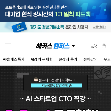
📢올패스특가
AI강의 무제한
전강좌 특가
전체강의
무료
컴퓨터 비전 강의 파격특가!
지금 68% 할인 진행 중