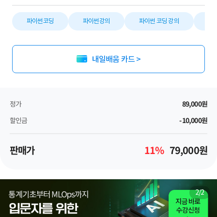
파이썬코딩
파이썬강의
파이썬 코딩 강의
Py
내일배움 카드 >
정가
89,000
원
할인금
-10,000
원
판매가
11
%
79,000
원
1
/
2