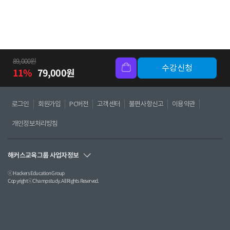
89,000
원
수강신청
11
%
79,000
원
로그인
회원가입
PC버전
고객센터
불편사항신고
이용약관
개인정보처리방침
해커스교육그룹 사업자정보
ⓒ Hackers Education Group
CopyrightⓒChampstudy. All Rights Reserved.
㈜챔프스터디 ㅣ 사업자등록번호 : 120-87-09984
온라인 고객센터 : 02-537-5000 | 이메일: hackerscampus@hackers.com
FAX: 02-563-0883
서울특별시 서초구 강남대로61길 23(서초동 1316-15) 현대성우빌딩 203호