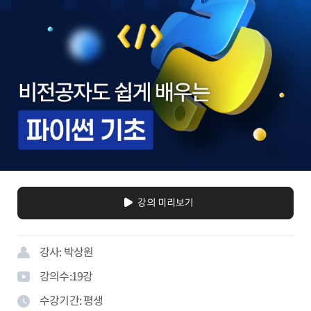
강의 미리보기
강사:
박상원
강의수:
19
강
수강기간:
평생