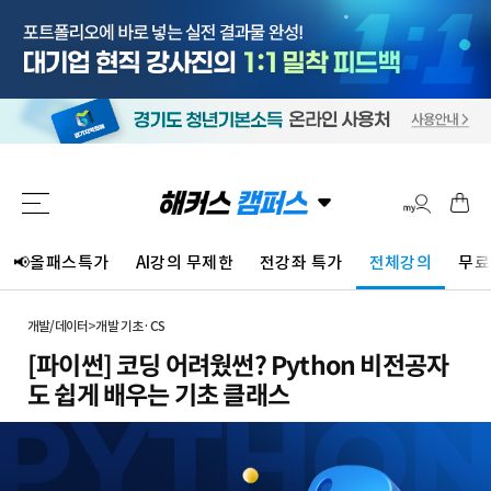
📢올패스특가
AI강의 무제한
전강좌 특가
전체강의
무료
개발/데이터
>
개발 기초·CS
[파이썬] 코딩 어려웠썬? Python 비전공자
도 쉽게 배우는 기초 클래스