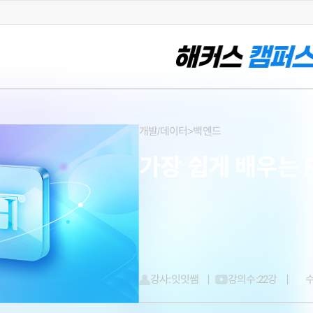
개발/데이터>백엔드
가장 쉽게 배우는 
강사:
잇잇쌤
강의수:
22강
수