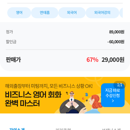
영어
연태흠
외국어
외국어강의
정가
89,000
원
할인금
-60,000
원
판매가
67
%
29,000
원
1
/
1