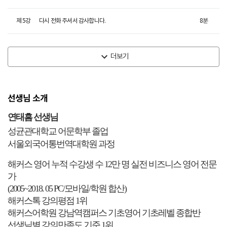
제
5
강
다시 전화 주셔서 감사합니다.
8
분
더보기
선생님 소개
연태흠 선생님
성균관대학교 어문학부 졸업
서울외국어통번역대학원 과정
해커스 영어 누적 수강생 수 12만 명 실전 비즈니스 영어 전문
가
(2005~2018. 05 PC/모바일/학원 합산)
해커스톡 강의평점 1위
해커스어학원 강남역캠퍼스 기초영어 기초레벨 종합반
선생님별 강의만족도 기준 1위