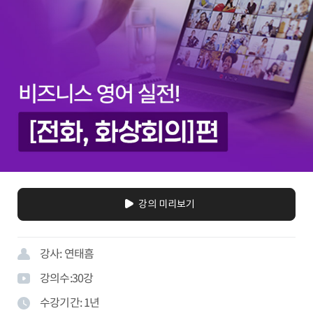
강의 미리보기
강사:
연태흠
강의수:
30
강
수강기간:
1년