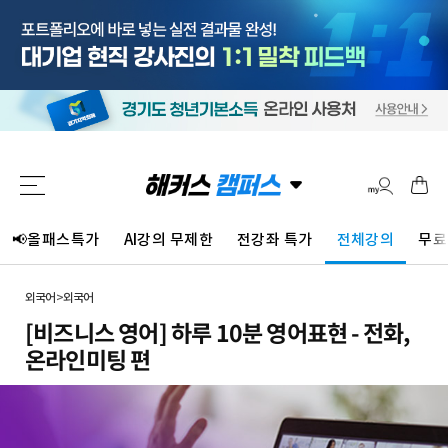
📢올패스특가
AI강의 무제한
전강좌 특가
전체강의
무료
외국어
>
외국어
[비즈니스 영어] 하루 10분 영어표현 - 전화,
온라인미팅 편