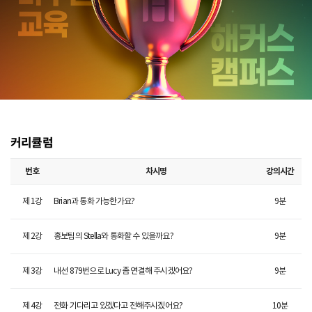
커리큘럼
번호
차시명
강의시간
제
1
강
Brian과 통화 가능한가요?
9
분
제
2
강
홍보팀의 Stella와 통화할 수 있을까요?
9
분
제
3
강
내선 879번으로 Lucy 좀 연결해 주시겠어요?
9
분
제
4
강
전화 기다리고 있겠다고 전해주시겠어요?
10
분