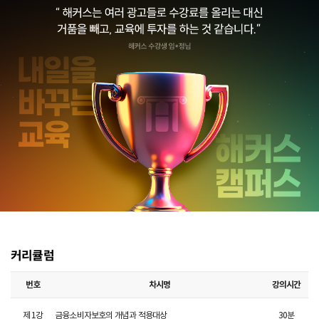
커리큘럼
번호
차시명
강의시간
제
1
강
금융소비자보호의 개념과 적용대상
30
분