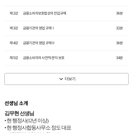
제
2
강
금융소비자보호법상의 진입규제
36
분
제
3
강
금융기관의 영업 규제Ⅰ
32
분
제
4
강
금융기관의 영업 규제Ⅱ
36
분
제
5
강
금융소비자의 사전적 권익 보호
34
분
더보기
선생님 소개
김무현 선생님
• 현 행정사(12년 이상)
• 현 행정사합동사무소 정도 대표