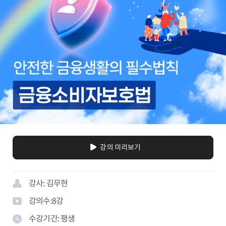
강의 미리보기
강사:
김무현
강의수:
8
강
수강기간:
평생