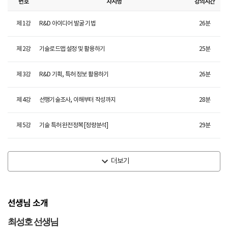
번호
차시명
강의시간
제
1
강
R&D 아이디어 발굴 기법
26
분
제
2
강
기술로드맵 설정 및 활용하기
25
분
제
3
강
R&D 기획, 특허 정보 활용하기
26
분
제
4
강
선행기술조사, 이해부터 작성까지
28
분
제
5
강
기술 특허 완전정복 [정량분석]
29
분
더보기
선생님 소개
최성호 선생님