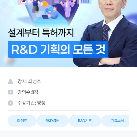
강사:
최성호
강의수:
8
강
수강기간:
평생
최성호
R&D입문
R&D기초
기업교육