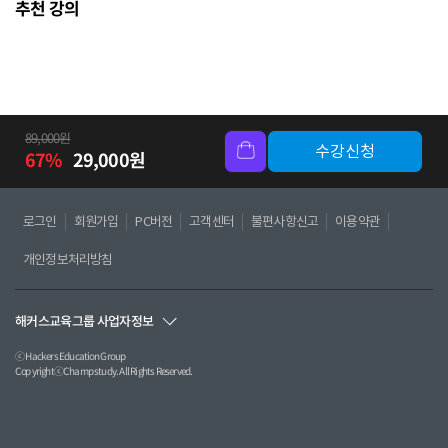
추천 강의
89,000
원
수강신청
67
%
29,000
원
로그인
회원가입
PC버전
고객센터
불편사항신고
이용약관
개인정보처리방침
해커스교육그룹 사업자정보
ⓒ Hackers Education Group
CopyrightⓒChampstudy. All Rights Reserved.
㈜챔프스터디 ㅣ 사업자등록번호 : 120-87-09984
온라인 고객센터 : 02-537-5000 | 이메일: hackerscampus@hackers.com
FAX: 02-563-0883