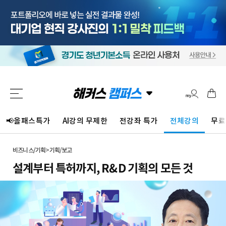
📢올패스특가
AI강의 무제한
전강좌 특가
전체강의
무료
비즈니스/기획
>
기획/보고
설계부터 특허까지, R&D 기획의 모든 것