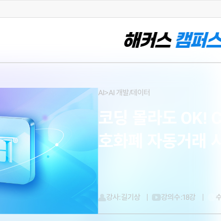
AI>AI 개발/데이터
코딩 몰라도 OK! C
호화폐 자동거래 
강사:
길기상
강의수:
18강
수