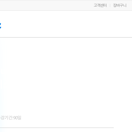
고객센터
장바구니
ursor AI로 만드는 나만의 암
시스템
강기간:
90일