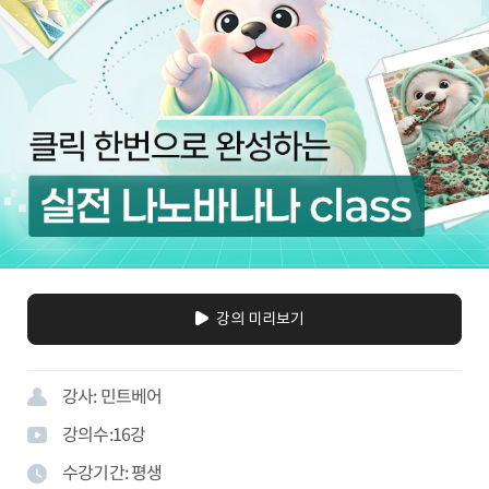
강의 미리보기
강사:
민트베어
강의수:
16
강
수강기간:
평생