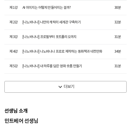
제
1
강
AI 이미지는 어떻게 만들어지는 걸까?
30
분
제
2
강
[나노바나나] 나만의 캐릭터 세계관 구축하기
32
분
제
3
강
[나노바나나] 프로필부터 포트폴리오까지
31
분
제
4
강
[나노바나나] 나노바나나 프로로 제작하는 동화책과 네컷만화
34
분
제
5
강
[나노바나나] 내 하루를 담은 영화 숏폼 만들기
31
분
더보기
선생님 소개
민트베어 선생님