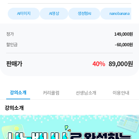
AI이미지
AI영상
생성형AI
nanobanana
정가
149,000
원
할인금
-60,000
원
판매가
40
%
89,000
원
강의소개
커리큘럼
선생님소개
이용안내
강의소개