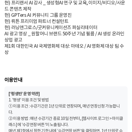
현) 프리랜서 AI 강사 _ 생성형AI 연구 및 교육, 이미지/비디오/사운
드 콘텐츠 제작
현) GPTers AI 커뮤니티 그룹 운영진
현) 뤼튼 프리미엄 파트너 컨설턴트
현) 러닝앤그로스/굿커뮤니케이션즈 퍼실리테이터
AI 광고 영상 _ 원할머니 브랜드 50주년 기념 필름 / AI 생성 온라인
상업 광고
제1회 대한민국 AI 국제영화제 대상: 마테오 / AI 영화제 대상 팀 수
상
이용안내
[‘평생반’ 운영 약관]
1. '평생' 이용 조건 및 방법
① 이용 조건 : 수강기간은 1년 단위로 연장되며, 매년 연장신청 가능합니
다.
② 이용 방법 : 매년 수강기간 종료 10일 전부터, [웹사이트 로그인 > 마이클
래스]에 '수강연장 버튼'이 노출됩니다.
매년 제1항에서 정한 기한 내에 '수강연장 버튼'을 클릭하면, 1년 단위로 수