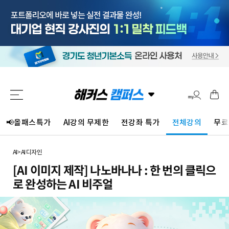
📢올패스특가
AI강의 무제한
전강좌 특가
전체강의
무료
AI
>
AI 디자인
[AI 이미지 제작] 나노바나나 : 한 번의 클릭으
로 완성하는 AI 비주얼