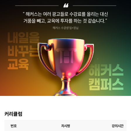
커리큘럼
번호
차시명
강의시간