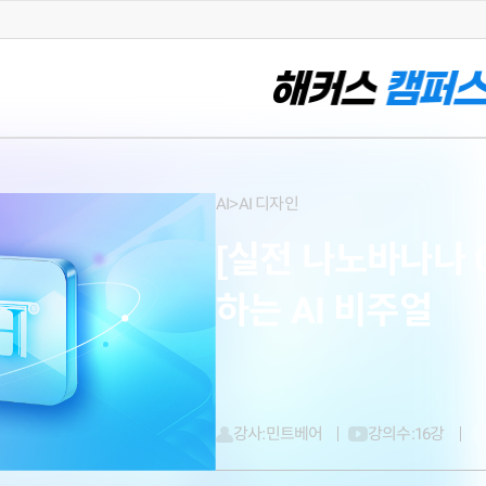
AI>AI 디자인
[실전 나노바나나 C
하는 AI 비주얼
강사:
민트베어
강의수:
16강