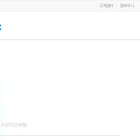
고객센터
장바구니
lass] 한 번의 클릭으로 완성
수강기간:
90일