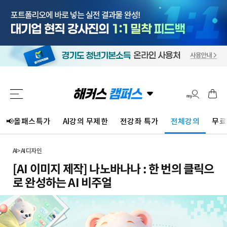
📢올패스특가
AI강의 무제한
전강좌 특가
전체강의
무료
AI
>
AI 디자인
[AI 이미지 제작] 나노바나나 : 한 번의 클릭으
로 완성하는 AI 비주얼