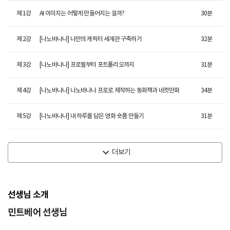
제
1
강
AI 이미지는 어떻게 만들어지는 걸까?
30
분
제
2
강
[나노바나나] 나만의 캐릭터 세계관 구축하기
32
분
제
3
강
[나노바나나] 프로필부터 포트폴리오까지
31
분
제
4
강
[나노바나나] 나노바나나 프로로 제작하는 동화책과 네컷만화
34
분
제
5
강
[나노바나나] 내 하루를 담은 영화 숏폼 만들기
31
분
더보기
선생님 소개
민트베어 선생님