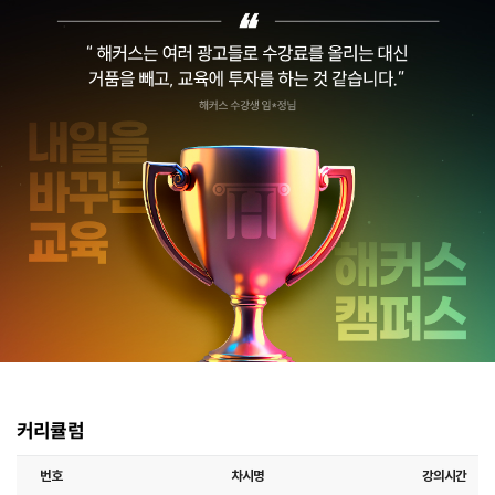
커리큘럼
번호
차시명
강의시간