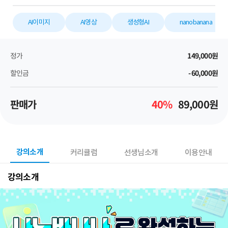
AI이미지
AI영상
생성형AI
nanobanana
정가
149,000
원
할인금
-60,000
원
판매가
40
%
89,000
원
강의소개
커리큘럼
선생님소개
이용안내
강의소개