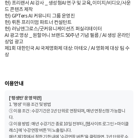
현) 프리랜서 AI 강사 _ 생성형AI 연구 및 교육, 이미지/비디오/사운
드 콘텐츠 제작
현) GPTers AI 커뮤니티 그룹 운영진
현) 뤼튼 프리미엄 파트너 컨설턴트
현) 러닝앤그로스/굿커뮤니케이션즈 퍼실리테이터
AI 광고 영상 _ 원할머니 브랜드 50주년 기념 필름 / AI 생성 온라인
상업 광고
제1회 대한민국 AI 국제영화제 대상: 마테오 / AI 영화제 대상 팀 수
상
이용안내
[‘평생반’ 운영 약관]
1. '평생' 이용 조건 및 방법
① 이용 조건 : 수강기간은 1년 단위로 연장되며, 매년 연장신청 가능합니
다.
② 이용 방법 : 매년 수강기간 종료 10일 전부터, [웹사이트 로그인 > 마이클
래스]에 '수강연장 버튼'이 노출됩니다.
매년 제1항에서 정한 기한 내에 '수강연장 버튼'을 클릭하면, 1년 단위로 수