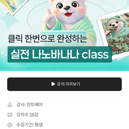
강의 미리보기
강사:
민트베어
강의수:
16
강
수강기간:
평생