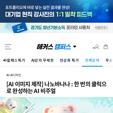
📢올패스특가
AI강의 무제한
전강좌 특가
전체강의
무료
AI
>
AI 디자인
[AI 이미지 제작] 나노바나나 : 한 번의 클릭으
로 완성하는 AI 비주얼