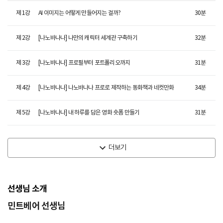
제
1
강
AI 이미지는 어떻게 만들어지는 걸까?
30
분
제
2
강
[나노바나나] 나만의 캐릭터 세계관 구축하기
32
분
제
3
강
[나노바나나] 프로필부터 포트폴리오까지
31
분
제
4
강
[나노바나나] 나노바나나 프로로 제작하는 동화책과 네컷만화
34
분
제
5
강
[나노바나나] 내 하루를 담은 영화 숏폼 만들기
31
분
더보기
선생님 소개
민트베어 선생님