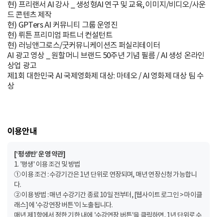
현) 프리랜서 AI 강사 _ 생성형AI 연구 및 교육, 이미지/비디오/사운
드 콘텐츠 제작
현) GPTers AI 커뮤니티 그룹 운영진
현) 뤼튼 프리미엄 파트너 컨설턴트
현) 러닝앤그로스/굿커뮤니케이션즈 퍼실리테이터
AI 광고 영상 _ 원할머니 브랜드 50주년 기념 필름 / AI 생성 온라인
상업 광고
제1회 대한민국 AI 국제영화제 대상: 마테오 / AI 영화제 대상 팀 수
상
이용안내
[‘평생반’ 운영 약관]
1. '평생' 이용 조건 및 방법
① 이용 조건 : 수강기간은 1년 단위로 연장되며, 매년 연장신청 가능합니
다.
② 이용 방법 : 매년 수강기간 종료 10일 전부터, [웹사이트 로그인 > 마이클
래스]에 '수강연장 버튼'이 노출됩니다.
매년 제1항에서 정한 기한 내에 '수강연장 버튼'을 클릭하면, 1년 단위로 수