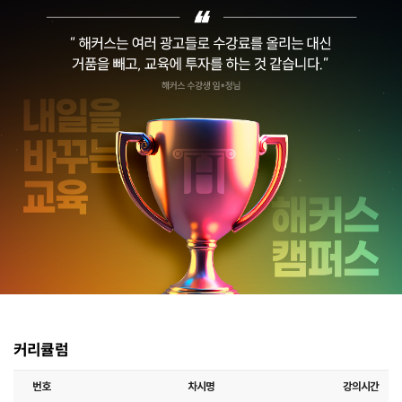
커리큘럼
번호
차시명
강의시간