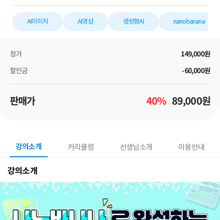
AI이미지
AI영상
생성형AI
nanobanana
정가
149,000
원
할인금
-60,000
원
판매가
40
%
89,000
원
강의소개
커리큘럼
선생님소개
이용안내
강의소개