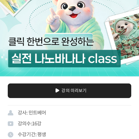
강의 미리보기
강사:
민트베어
강의수:
16
강
수강기간:
평생