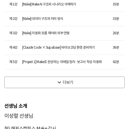
제
1
강
[Make] Make AI 구조와 시나리오 이해하기
35
분
제
2
강
[Make] 데이터 구조와 처리 방식
33
분
제
3
강
[Make] 자동화 흐름 제어와 외부 연동
26
분
제
4
강
[Claude Code × Supabase] 바이브코딩 환경 준비하기
36
분
제
5
강
[Project 1] Make로 완성하는 이메일 정리·보고서 작성 자동화
42
분
더보기
선생님 소개
이성렬 선생님
현) 해커스캠퍼스 Make 강사