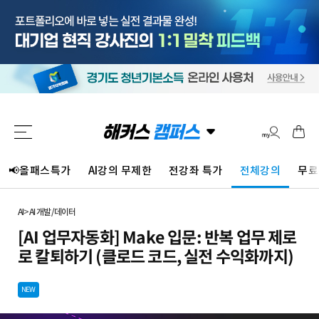
📢올패스특가
AI강의 무제한
전강좌 특가
전체강의
무료
AI
>
AI 개발/데이터
[AI 업무자동화] Make 입문: 반복 업무 제로
로 칼퇴하기 (클로드 코드, 실전 수익화까지)
NEW