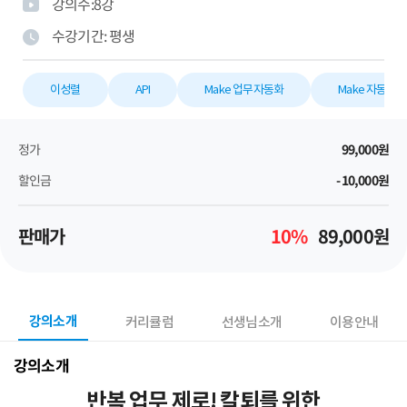
강의수:
8
강
수강기간:
평생
이성렬
API
Make 업무자동화
Make 자동화
정가
99,000
원
할인금
-10,000
원
판매가
10
%
89,000
원
강의소개
커리큘럼
선생님소개
이용안내
강의소개
반복 업무 제로! 칼퇴를 위한