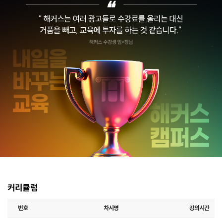
커리큘럼
번호
차시명
강의시간