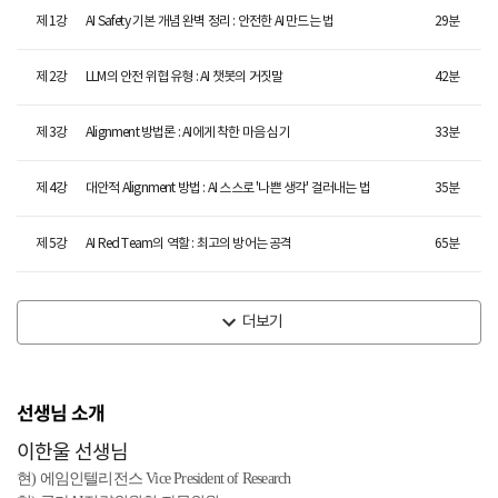
제
1
강
AI Safety 기본 개념 완벽 정리 : 안전한 AI 만드는 법
29
분
제
2
강
LLM의 안전 위협 유형 : AI 챗봇의 거짓말
42
분
제
3
강
Alignment 방법론 : AI에게 착한 마음 심기
33
분
제
4
강
대안적 Alignment 방법 : AI 스스로 '나쁜 생각' 걸러내는 법
35
분
제
5
강
AI Red Team의 역할 : 최고의 방어는 공격
65
분
더보기
선생님 소개
이한울 선생님
현) 에임인텔리전스 Vice President of Research