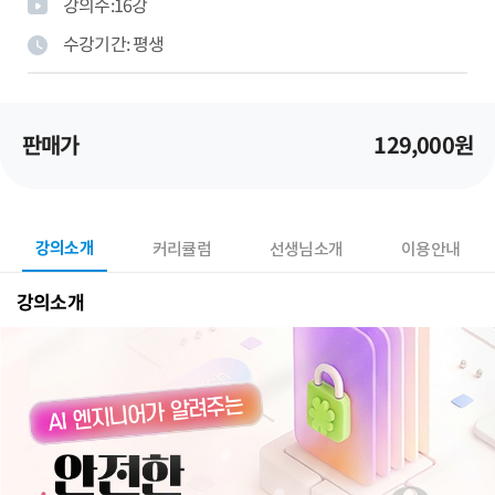
강의수:
16
강
수강기간:
평생
판매가
129,000
원
강의소개
커리큘럼
선생님소개
이용안내
강의소개