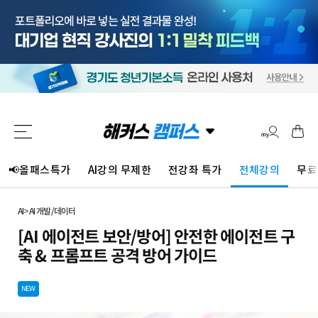
📢올패스특가
AI강의 무제한
전강좌 특가
전체강의
무료
AI
>
AI 개발/데이터
[AI 에이전트 보안/방어] 안전한 에이전트 구
축 & 프롬프트 공격 방어 가이드
NEW