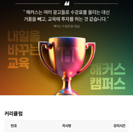
커리큘럼
번호
차시명
강의시간